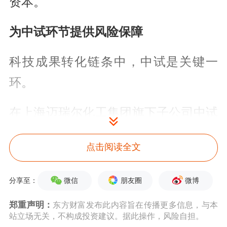
资本。
为中试环节提供风险保障
科技成果转化链条中，中试是关键一
环。
在上海迈瑞尔化工集团旗下子公司中试
通（上海）科技有限公司的中试基地平
点击阅读全文
台（以下简称“中试通平台”），由金属
框架搭建的复杂设备台架引人注目，反
微信
朋友圈
微博
分享至：
应器、管线和仪表盘错落排布，不同类
郑重声明：
东方财富发布此内容旨在传播更多信息，与本
型的中试设备有序摆放。
站立场无关，不构成投资建议。据此操作，风险自担。