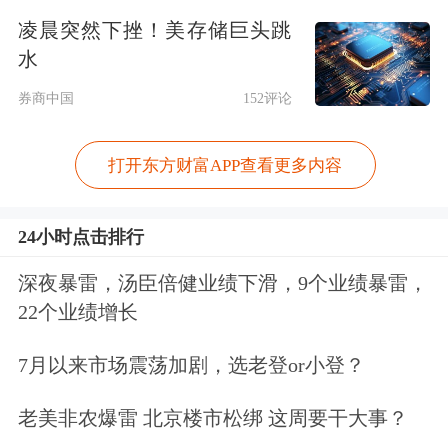
成果转化的“必经关口”，也是资金与风
凌晨突然下挫！美存储巨头跳
险压力集中的“险滩”。
水
券商中国
152评论
上海迈瑞尔化工集团董事长朱博源告诉
《证券日报》记者，平台上不少客户都
打开东方财富APP查看更多内容
表达过对中试失败风险的担忧，也提出
24小时点击排行
了相应保障需求。保险产品加持后，
银
行
向企业贷款的意愿会有所增强，贷款
深夜暴雷，汤臣倍健业绩下滑，9个业绩暴雷，
22个业绩增长
利息还可获得上海市科学技术委员会的
相关补贴，再叠加中试通平台在技术、
7月以来市场震荡加剧，选老登or小登？
资源和服务方面的支持，企业开展科技
老美非农爆雷 北京楼市松绑 这周要干大事？
创新的底气更足。