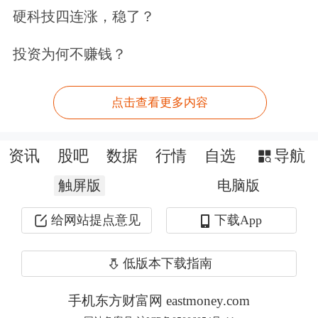
硬科技四连涨，稳了？
针对中试环节的市场需求，中国人民财
投资为何不赚钱？
产保险股份有限公司（以下简称“人保
财险”）推出中试验证
综合
保险，构建
点击查看更多内容
三层保障体系，保障范围覆盖自然灾
害、意外事故等基础风险；纳入合作方
资讯
股吧
数据
行情
自选
导航
破产、政策调整等外部不确定性风险；
触屏版
电脑版
包含技术方案错误、原材料缺陷、操作
给网站提点意见
下载App
失误等研发实操问题风险。保险标的覆
低版本下载指南
盖人员人工费用、直接投入费用、中试
验证费用以及其他费用等。
手机东方财富网 eastmoney.com