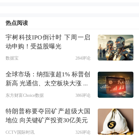
中试是科研成果从样品走向产品、从实
热点阅读
验室迈向产业化之前，验证工艺稳定性
和可生产性的重要环节。只有跨过中试
宇树科技IPO倒计时 下周一启
动申购！受益股曝光
关，科技成果才有可能实现规模化生
数据宝
284评论
产。
全球市场：纳指涨超1% 标普创
但中试也是风险集中释放的阶段。科技
新高 光通信、太空板块大涨 ...
成果在“概念验证—小试—中试”的过程
东方财富Choice数据
386评论
中，如果验证失败，前期研发投入、设
特朗普称要夺回矿产超级大国
备投入和人员投入都可能造成较高沉没
地位 向关键矿产投资30亿美元
成本。对不少科技企业而言，中试既是
CCTV国际时讯
326评论