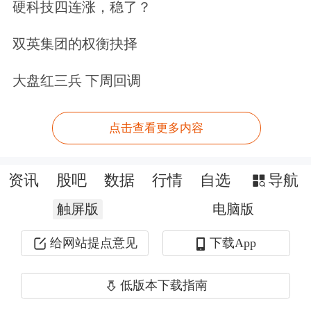
硬科技四连涨，稳了？
真实的盈利能力是否已经承压。
双英集团的权衡抉择
更值得关注的是，在汇率风险已成明牌
大盘红三兵 下周回调
的情况下，腾信精密的风控措施却严重
滞后。2023年至2025年各期期末，该公
点击查看更多内容
司持有的美元货币资金分别为600.83万
美元、2887.28万美元和5874.99万美
资讯
股吧
数据
行情
自选
导航
元，美元敞口持续扩大。公司在第一轮
触屏版
电脑版
问询回复中称，报告期各期汇兑损益与
给网站提点意见
下载App
境外销售收入、美元兑人民币汇率变动
低版本下载指南
趋势基本一致，具有匹配性。