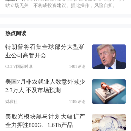
站立场无关，不构成投资建议。据此操作，风险自担。
这与腾信精密的收入来源高度相关。该
公司以外销为主，2023年至2025年，境
热点阅读
外销售收入占营业收入的比例分别为
84.71%、82.09%和82.10%，且与境外
特朗普将召集全球部分大型矿
业公司高管开会
客户一般以美元结算。
CCTV国际时讯
1401评论
这导致腾信精密的业绩受到汇率波动的
美国7月非农就业人数意外减少
显著影响，其汇兑损益从2023年的收益
2.3万人 不及市场预期
562.59万元降至2024年的收益368.11万
财联社
1185评论
元，到2025年已转为损失741.20万元。
美股光模块黑马计划大幅扩产
2026年该趋势仍在恶化，公司预计2026
全力押注800G、1.6Tb产品