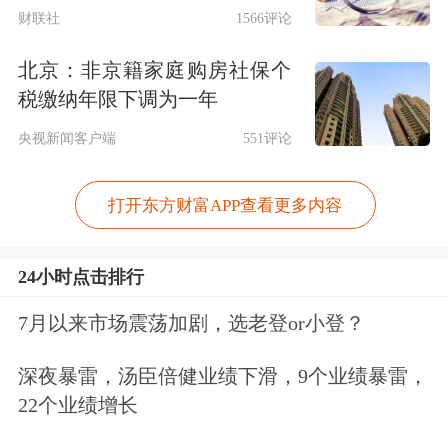
年上半年汇兑损失将达1700万～1800万
财联社
1566评论
元，而上年同期为汇兑收益100.83万
北京：非京籍家庭购房社保个
元，仅汇率因素就将对上半年利润构成
税缴纳年限下调为一年
近2000万元的侵蚀。
央视新闻客户端
551评论
根据证监会的会计规则，汇兑损益属于
打开东方财富APP查看更多内容
经常性损益，因此腾信精密以“汇兑损
24小时点击排行
失”解释“扣非净利润下滑”，在逻辑上
具备合理性。但该解释未将利润下滑的
7月以来市场震荡加剧，选老登or小登？
原因进行量化拆解，解释力度不足。投
深夜暴雷，汤臣倍健业绩下滑，9个业绩暴雷，
资者真正关心的是，剔除汇兑损失后，
22个业绩增长
扣非净利润是否依然下滑，即主营业务