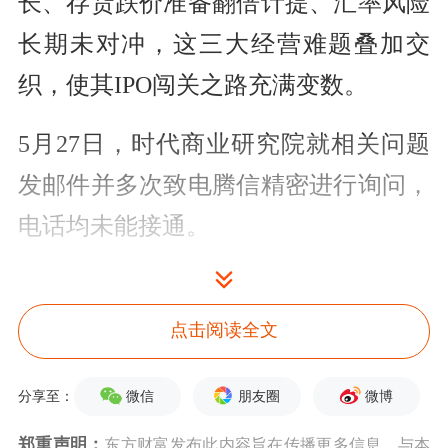
长、存货跌价准备翻倍计提、汇率风险
长期未对冲，这三大经营难题叠加交
织，使其IPO闯关之路充满变数。
5月27日，时代商业研究院就相关问题
发邮件并多次致电腾信精密进行询问，
电话均未能接通。
长期
“
汇率裸奔
”，汇兑损失拖累利润
点击阅读全文
对于2026年第一季度增收不增利，腾信
精密给出的解释是“美元汇率走弱产生
微信
朋友圈
微博
分享至：
的汇兑损失”。
郑重声明：
东方财富发布此内容旨在传播更多信息，与本