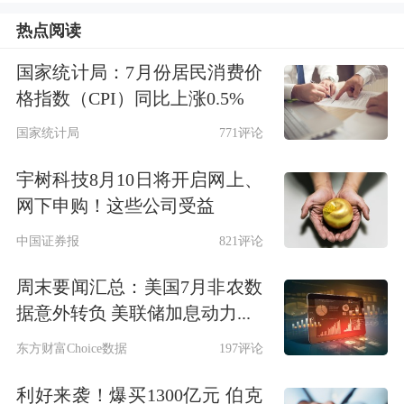
智能水平。
热点阅读
国家统计局：7月份居民消费价
皮查伊称Gemini 3.5 Flash“速度极快”。
格指数（CPI）同比上涨0.5%
谷歌同时宣布，该型号将成为全球
国家统计局
771评论
Gemini应用和搜索AI模式的默认模型。
宇树科技8月10日将开启网上、
网下申购！这些公司受益
谷歌在博客中指出：“用户无需再在质
中国证券报
821评论
量与响应速度之间做取舍。”公司还强
化了Gemini 3.5 Flash的
网络安全
防护，
周末要闻汇总：美国7月非农数
据意外转负 美联储加息动力...
使其“生成有害内容的可能性更低，也
东方财富Choice数据
197评论
不易在安全问题上拒绝回答。”
利好来袭！爆买1300亿元 伯克