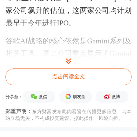
家公司飙升的估值，这两家公司均计划
最早于今年进行IPO。
谷歌AI战略的核心依然是Gemini系列及
相关工具。周二公司重点展示了Gemini
3.5 Flash，这是该系列的一款轻量级产
点击阅读全文
品。
谷歌首席执行官桑达尔·皮查伊表示，
微信
朋友圈
微博
分享至：
Gemini 3.5 Flash在提供尖端能力的同
郑重声明：
东方财富发布此内容旨在传播更多信息，与本
站立场无关，不构成投资建议。据此操作，风险自担。
时，其成本仅为同类顶尖模型的一半，
甚至有时不到三分之一，同时保持了高