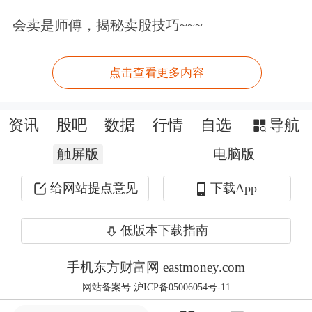
会卖是师傅，揭秘卖股技巧~~~
皮查伊表示：“我们已经将智能体带给
开发者和企业一段时间了。现在，我们
点击查看更多内容
专注于将这种前沿能力安全可靠地带给
消费者，让每个人都能受益。”
资讯
股吧
数据
行情
自选
导航
触屏版
电脑版
随着越来越多的互联网用户使用聊天
机
器人
，谷歌正在努力说服传统搜索用户
给网站提点意见
下载App
信任其完成最少输入即可执行的任务。
低版本下载指南
在公司资本支出大幅上升的情况下，华
手机东方财富网 eastmoney.com
尔街关注谷歌是否能实现产品深度整
网站备案号:沪ICP备05006054号-11
合，而智能代理功能可能成为重要突破