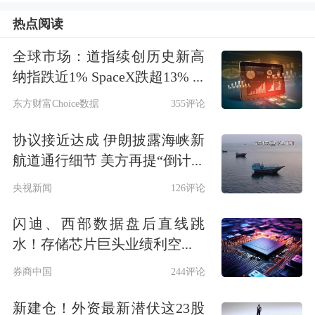
黎真主党武装人员。
热点阅读
黎真主党对此暂无回应。
全球市场：道指续创历史新高
纳指跌近1% SpaceX跌超13% ...
以色列防长：可能很快需恢复对伊朗军
东方财富Choice数据
355评论
事行动
协议接近达成 伊朗披露海峡新
据新华社报道，以色列国防部长卡茨14
航道通行细节 美方再提“倒计...
日表示，以色列已做好准备，以应对很
央视新闻
126评论
快需恢复对伊朗军事行动的可能性。
闪迪、西部数据盘后直线跳
水！存储芯片巨头业绩利空...
卡茨当天在一个战争纪念仪式上
券商中国
244评论
说：“我们的任务还未结束，我们必须
新建仓！外资最新潜伏这23股
完成此次战役的目标，以确保伊朗未来