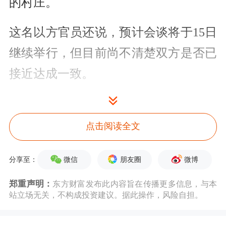
的村庄。
这名以方官员还说，预计会谈将于15日
继续举行，但目前尚不清楚双方是否已
接近达成一致。
当地时间14日晚，以色列国防军发表声
明称，过去24小时，以军继续在黎巴嫩
点击阅读全文
南部展开行动，打击超过65个黎真主党
微信
朋友圈
微博
分享至：
基础设施目标，包括武器储存设施、哨
郑重声明：
东方财富发布此内容旨在传播更多信息，与本
所、指挥中心和其他用于策划和发动对
站立场无关，不构成投资建议。据此操作，风险自担。
以袭击的基础设施。行动中打死20多名