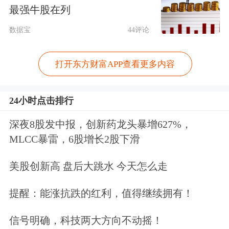
最强牛股在列
几代都不会再对以色列的生存构成威
数据宝
44评论
胁，也不会对美国军队构成威胁。”
打开东方财富APP查看更多内容
他表示，以色列“可能很快需要再次采
取行动，以确保这些目标的实现”。
24小时点击排行
乌克兰首都基辅遭空袭，死亡人数增至
深夜8股发中报，创新药龙头暴增627%，
MLCC暴雷，6股增长2股下滑
12人
美股创新高 盘后大跳水 今天怎么走
据新华社报道，乌克兰国家紧急情况局
14日在社交媒体发布消息称，俄罗斯当
提醒：能涨抗跌的红利，值得继续拥有！
天对乌克兰首都基辅发动大规模空袭，
信号明确，科技两大方向不动摇！