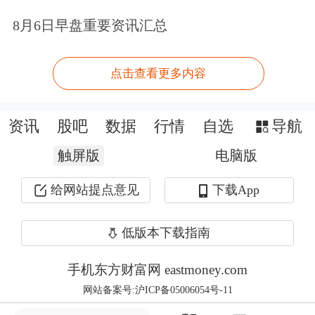
已造成至少12人死亡，目前救援人员仍
8月6日早盘重要资讯汇总
在建筑废墟中开展搜救。
点击查看更多内容
基辅市长克利奇科说，俄军当天早上使
用
无人机
和导弹对基辅发动大规模空
资讯
股吧
数据
行情
自选
导航
袭。据乌医疗部门消息，俄方袭击已造
触屏版
电脑版
成12人死亡、57人受伤，其中27人入院
给网站提点意见
下载App
治疗。
低版本下载指南
乌克兰总统泽连斯基在社交媒体发文
说，乌方正在详细调查俄方此次袭击使
手机东方财富网 eastmoney.com
用何种武器。初步信息显示，基辅一栋
网站备案号:沪ICP备05006054号-11