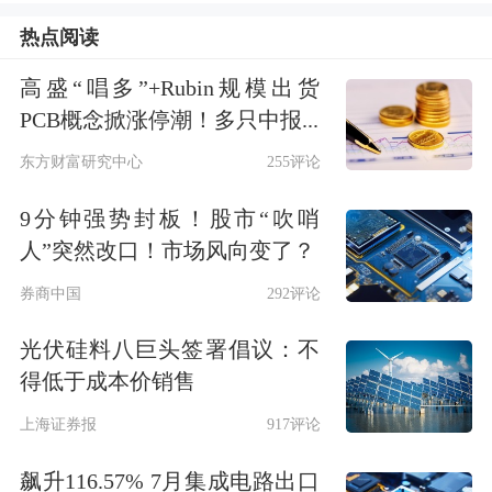
超40家外资机构调研；
奥比中光-W
、
热点阅读
东鹏饮料
、
杰瑞股份
、
埃斯顿
、
三花智
高盛“唱多”+Rubin规模出货
控
等均获超30家外资机构调研；
盛弘股
PCB概念掀涨停潮！多只中报...
份
、
怡合达
、
欧陆通
、
立讯精密
、
天岳
东方财富研究中心
255评论
先进
、
佰维存储
、
鼎泰高科
、
聚辰股份
9分钟强势封板！股市“吹哨
等多家公司均获超20家外资机构调研。
人”突然改口！市场风向变了？
券商中国
292评论
外资看好三大方向
光伏硅料八巨头签署倡议：不
从赛道来说，AI、
机器人
、
创新药
，是
得低于成本价销售
外资聚焦的三大主线。
上海证券报
917评论
飙升116.57% 7月集成电路出口
首先，AI产业链仍是外资调研关注度最