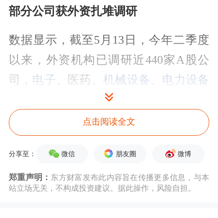
部分公司获外资扎堆调研
数据显示，截至5月13日，今年二季度
以来，外资机构已调研近440家A股公
司，
电子
、医药、
机械设备
、
电力设备
成为重点方向。
点击阅读全文
其中，有25家公司均获20家或以上的外
资机构扎堆调研。例如，今年4月初至5
微信
朋友圈
微博
分享至：
月13日，
联影医疗
、
百济神州
、
澜起科
郑重声明：
东方财富发布此内容旨在传播更多信息，与本
技
均获68家外资机构调研；
迈瑞医疗
、
站立场无关，不构成投资建议。据此操作，风险自担。
沪电股份
、
安克创新
、
华明装备
等均获