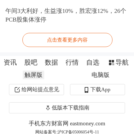
达成算力设备GPU电源项目合作，并与
午间3大利好，生益涨10%，胜宏涨12%，26个
AMD、Juniper等建立合作关系，同步
PCB股集体涨停
与主流服务器系统商保持技术交流和业
点击查看更多内容
务接洽，进一步开拓全球市场。
外资在
密集调研
的同时，也在用“真金
资讯
股吧
数据
行情
自选
导航
白银”买入。欧陆通2026年一季报显
触屏版
电脑版
示，
瑞银集团
新进入公司前十大流通股
给网站提点意见
下载App
东榜；同期，香港中央结算有限公司也
进一步增持。
低版本下载指南
手机东方财富网 eastmoney.com
其次，是机器人及工业自动化板块。二
网站备案号:沪ICP备05006054号-11