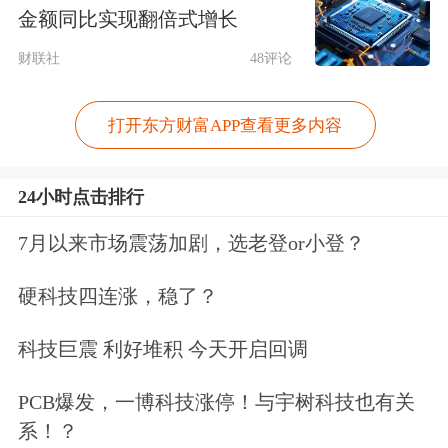
金额同比实现翻倍式增长
高的方向之一。例如：欧陆通、澜起科
财联社
48评论
技、沪电股份、佰维存储、奥比中光-
W、聚辰股份、
麦格米特
、
蓝特光学
等
打开东方财富APP查看更多内容
公司，涉及AI服务器电源、光模块、光
24小时点击排行
通信、AI存储等热门领域。
7月以来市场震荡加剧，选老登or小登？
尤其是给全球AI基础设施“卖铲子”的公
硬科技四连涨，稳了？
司，受到外资持续青睐。例如，欧陆通
在5月7日接受
高盛
、安联、Point72、安
科技巨震 利好堆积 今天开启回调
本投资等外资机构调研时表示，公司的
PCB爆发，一博科技涨停！与宇树科技也有关
数据中心
电源业务高速增长，已与谷歌
系！？