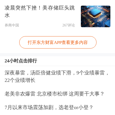
凌晨突然下挫！美存储巨头跳
此前，由于2022年通胀飙升引发市场低
水
迷，美国科技IPO市场持续遇冷。不
券商中国
267评论
过，AI浪潮可能正在催生新一轮“超级
打开东方财富APP查看更多内容
IPO潮”。
报道称，
SpaceX
在今年2月与AI公司
24小时点击排行
xAI合并后，正筹备新一轮股份出售；
深夜暴雷，汤臣倍健业绩下滑，9个业绩暴雷，
而OpenAI与Anthropic等大模型开发
22个业绩增长
商，也有望于今年晚些时候登陆资本市
老美非农爆雷 北京楼市松绑 这周要干大事？
场。
7月以来市场震荡加剧，选老登or小登？