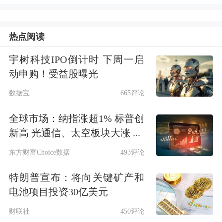
兴起，市场对
英伟达
主导的GPU需求持
续飙升，同时也带动了传统CPU的需求
热点阅读
增长。
宇树科技IPO倒计时 下周一启
动申购！受益股曝光
作为华尔街迄今规模最大的“纯AI概
数据宝
665评论
念”IPO，Cerebras也是近几个月以来最
全球市场：纳指涨超1% 标普创
受关注的科技新股。
新高 光通信、太空板块大涨 ...
东方财富Choice数据
493评论
本周早些时候，投资者认购需求极为旺
盛，促使Cerebras将发行价区间从此前
特朗普宣布：将向关键矿产和
电池项目投资30亿美元
的115-125美元上调至150-160美元，为
财联社
450评论
备受期待的IPO大年奠定了基调。