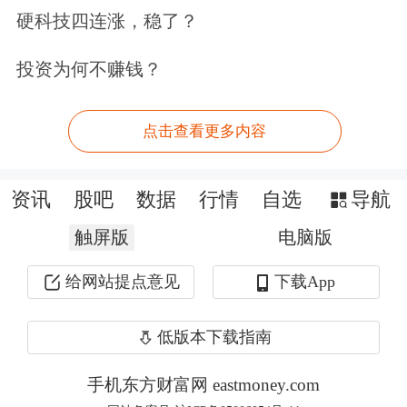
财务数据显示，Cerebras去年营收同比
硬科技四连涨，稳了？
增长76%，达到5.1亿美元；净利润为
投资为何不赚钱？
8800万美元，而上一年公司还亏损
4.816亿美元，实现大幅扭亏。
点击查看更多内容
在硬件领域，Cerebras最大的竞争对手
资讯
股吧
数据
行情
自选
导航
是全球市值最高的芯片巨头英伟达。
触屏版
电脑版
Cerebras表示，由于底层架构不同，其
芯片在运行速度和成本方面相较英伟达
给网站提点意见
下载App
GPU具备优势。
低版本下载指南
去年12月，英伟达曾斥资200亿美元收
手机东方财富网 eastmoney.com