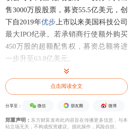
售3000万股股票，募资55.5亿美元，创
下自2019年
优步
上市以来美国科技公司
最大IPO纪录。若承销商行使额外购买
450万股的超额配售权，募资总额将进
一步升至63.8亿美元。
受AI热潮推动，Cerebras正搭上
半导体
点击阅读全文
板块整体狂飙的顺风车。今年以来，
英
特尔
、AMD以及美光等芯片股均录得
微信
朋友圈
微博
分享至：
三位数涨幅。
郑重声明：
东方财富发布此内容旨在传播更多信息，与本
站立场无关，不构成投资建议。据此操作，风险自担。
随着能够自主完成任务的
AI智能体
快速