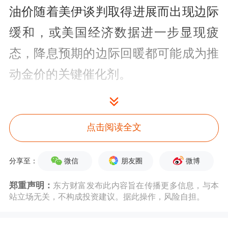
油价随着美伊谈判取得进展而出现边际
缓和，或美国经济数据进一步显现疲
态，降息预期的边际回暖都可能成为推
动金价的关键催化剂。
展望后市，支撑黄金中长期走势的结构
性因素并未动摇，全球“去美元化”趋势
点击阅读全文
下，以中国、波兰为代表的新兴市场央
微信
朋友圈
微博
分享至：
行购金需求持续释放，一季度全球央行
郑重声明：
东方财富发布此内容旨在传播更多信息，与本
净购金244吨；美国财政赤字高企、债
站立场无关，不构成投资建议。据此操作，风险自担。
务利息超过军费，美元信用面临长期侵