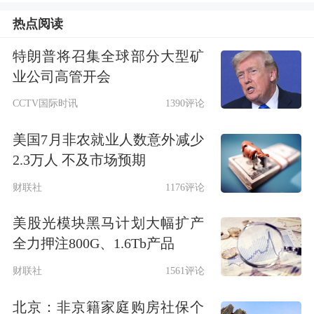
蚀；黄金作为对冲“国际秩序碎片化风
热点阅读
险”与“主权信用货币风险”的战略资
特朗普将召集全球部分大型矿
产，在投资组合中分散风险的配置价值
业公司高管开会
依然稳固。
CCTV国际时讯
1390评论
华源证券表示，
贵金属
行业前景被看
美国7月非农就业人数意外减少
好，行业逻辑主要受益于全球经济不确
2.3万人 不及市场预期
定性增加和避险需求上升，龙头企业凭
财联社
1176评论
借资源优势和技术壁垒有望持续受益于
美股光模块黑马计划大幅扩产
行业集中度提升和长期价值重估。
全力押注800G、1.6Tb产品
财联社
1561评论
五矿证券表示，第四次中东战争引发的
北京：非京籍家庭购房社保个