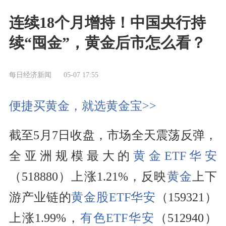
连续18个月增持！中国央行持
续“囤金”，黄金后市怎么看？
每日经济新闻
05-07 17:55
便捷买黄金，就选黄金宝>>
截至5月7日收盘，市场全天震荡反弹，
全亚洲规模最大的
黄金ETF华安
（518880）上涨1.21%，反映
黄金
上下
游产业链的
黄金股ETF华安
（159321）
上涨1.99%，
有色ETF华安
（512940）