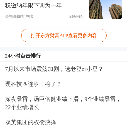
石油危机导致全球流动性宽松，推动高
税缴纳年限下调为一年
通胀周期，贵金属因抗通胀属性走强，
央视新闻客户端
539评论
工业金属
因能源成本上升而价格大幅上
涨，
有色金属
整体受益于通胀环境与能
打开东方财富APP查看更多内容
源基础冲击。
24小时点击排行
还在观望？股票账户早备好，行情来了
7月以来市场震荡加剧，选老登or小登？
及时上车>>
硬科技四连涨，稳了？
文章来源：每日经济新闻
深夜暴雷，汤臣倍健业绩下滑，9个业绩暴雷，
原标题：连续18个月增持！中国央行持续“囤金”，黄金后市怎么
看？
22个业绩增长
双英集团的权衡抉择