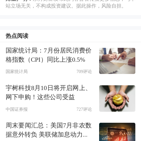
【并购重组】
站立场无关，不构成投资建议。据此操作，风险自担。
东方证券
：拟购买上海证券100%股
热点阅读
权，股票将复牌。
国家统计局：7月份居民消费价
天迈科技
：拟购买上海芬能96.45%股
格指数（CPI）同比上涨0.5%
权，切入工业自动化赛道，股票将复
国家统计局
709评论
牌。
宇树科技8月10日将开启网上、
网下申购！这些公司受益
百胜智能
：终止收购中科深谷不低于
中国证券报
727评论
51%股权。
周末要闻汇总：美国7月非农数
莎普爱思
：终止购买上海勤礼实业公司
据意外转负 美联储加息动力...