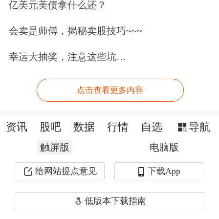
亿美元美债拿什么还？
增长3.88%。
会卖是师傅，揭秘卖股技巧~~~
牧原股份
：4月商品猪销售收入85.03亿
幸运大抽奖，注意这些坑…
元，同比下降32.49%。
神农集团
：4月商品猪销售收入3.57亿
点击查看更多内容
元，同比下降8.46%。
资讯
股吧
数据
行情
自选
导航
立华股份
：4月肉鸡销售收入12.28亿
触屏版
电脑版
元，环比增长8.96%。
给网站提点意见
下载App
【中标合同】
低版本下载指南
威胜信息
：4月合计中标2.23亿元项