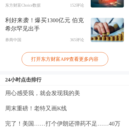
100%股权。
东方财富Choice数据
152评论
利好来袭！爆买1300亿元 伯克
兴业银锡
：拟1.64亿元收购西藏阳光矿
希尔罕见出手
业投资公司100%股权。
券商中国
365评论
【经营数据】
打开东方财富APP查看更多内容
百济神州
：一季度净利润16.08亿元，
同比扭亏为盈。
24小时点击排行
用心感受我，就会发现我的美
鹏鼎控股
：4月合并营收29.45亿元，同
比增长5.09%。
周末重磅！老特又画K线
完了！美国……打个伊朗还弹药不足……40万
广汽集团
：4月
汽车
销量12.1万，同比