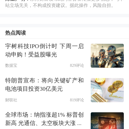
站立场无关，不构成投资建议。据此操作，风险自担。
与此同时，《每日经济新闻》记者注意
到，部分品牌金店为吸引消费者，开始
热点阅读
推出特定产品“打折优惠”。在香港一家
宇树科技IPO倒计时 下周一启
六福珠宝门口，记者注意到，该店活动
动申购！受益股曝光
宣传牌上写着“指定定价黄金首饰低至
数据宝
829评论
6.5折”。
特朗普宣布：将向关键矿产和
电池项目投资30亿美元
“这是我们‘一口价’黄金产品的优惠活
财联社
819评论
动。”店员告诉记者，指定的一口价黄
金饰品买一件最低其实是7.5折，买第
全球市场：纳指涨超1% 标普创
新高 光通信、太空板块大涨 ...
二件的时候才会有6.5折的优惠。“打7.5