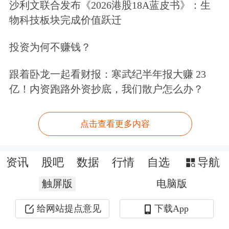
高。
沙利文联合发布《2026港股18A蓝皮书》：生
物科技板块完成价值跃迁
在香港一家周大福金店，记者注意到，
投资为何不赚钱？
该店对指定足金金章、金条类价格进行
跟着卧龙一起看财报：寒武纪半年报大赚 23
9.5折优惠。“推出这个折扣大概有一两
亿！内资跑路外资抄底，我们散户怎么办？
个星期了，我们还有手续费优惠，有的
是仅需1港元、有的是3折，购买指定一
点击查看更多内容
口价珠宝镶嵌产品还可享受周大福积分
回赠。”
资讯
股吧
数据
行情
自选
导航
触屏版
电脑版
在深圳，记者了解到，部分金饰品牌也
给网站提点意见
下载App
有优惠活动。