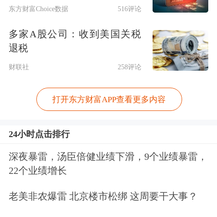
东方财富Choice数据
516评论
折的产品没有货，已经卖完了，现在只
有第一件打8折的产品。”
多家A股公司：收到美国关税
退税
记者注意到，“一口价”黄金饰品其实单
财联社
258评论
克价格远超过按克重计价的饰品。工作
打开东方财富APP查看更多内容
人员向记者展示了一件2.11克原价4890
港币的“一口价”黄金手链，打8折后价
24小时点击排行
格为3912港元，而29日香港六福珠宝的
深夜暴雷，汤臣倍健业绩下滑，9个业绩暴雷，
挂牌价为每克1380港元。虽然有折扣，
22个业绩增长
但 “一口价”产品优惠后折算价格依然比
老美非农爆雷 北京楼市松绑 这周要干大事？
该店内按“克重+加工费”计的金饰品