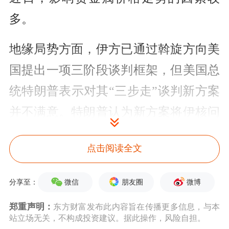
多。
地缘局势方面，伊方已通过斡旋方向美
国提出一项三阶段谈判框架，但美国总
统特朗普表示对其“三步走”谈判新方案
并不满意。特朗普认为新方案将伊核问
题放在最后，而美方应该坚持优先处
点击阅读全文
理。但目前美国官方尚未对该方案提出
正式回应。美国国务卿卢比奥强调美国
微信
朋友圈
微博
分享至：
不会接受伊朗重新开放海峡所提出的条
郑重声明：
东方财富发布此内容旨在传播更多信息，与本
件。由于谈判缺乏进展，霍尔木兹海峡
站立场无关，不构成投资建议。据此操作，风险自担。