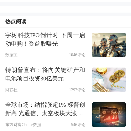
航运
持续受阻，国际原油价格涨幅扩
大。
热点阅读
另一边，阿联酋宣布将退出石油输出国
宇树科技IPO倒计时 下周一启
动申购！受益股曝光
组织（欧佩克）和“欧佩克+”的决定，
数据宝
1046评论
刺激国际原油价格一度回落。基于当前
高油价的长期预期，市场普遍预计，各
特朗普宣布：将向关键矿产和
电池项目投资30亿美元
国央行将在更长时期维持较高利率，这
财联社
1292评论
给贵金属价格带来进一步压力。
全球市场：纳指涨超1% 标普创
美联储方面，美国司法部突然宣布撤销
新高 光通信、太空板块大涨 ...
针对美联储及美联储主席鲍威尔的刑事
东方财富Choice数据
546评论