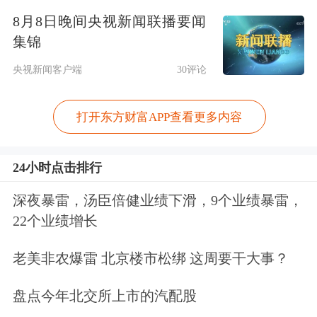
调查，将该事项移交美联储监察长办公
8月8日晚间央视新闻联播要闻
室处理。此举为特朗普提名的下一任美
集锦
联储主席人选沃什确认程序扫清关键障
央视新闻客户端
30评论
碍。
打开东方财富APP查看更多内容
受此消息影响，美联储年内降息预期略
微升温。为期两天的美联储议息会议召
24小时点击排行
开，大概率将是鲍威尔作为主席的最后
深夜暴雷，汤臣倍健业绩下滑，9个业绩暴雷，
22个业绩增长
一次会议，市场完全定价维持利率不变
预期。因此本次会议关注的重点是其对
老美非农爆雷 北京楼市松绑 这周要干大事？
于油价对通胀影响的观点和美联储权力
盘点今年北交所上市的汽配股
交接可能带来的预期变化，以及鲍威尔