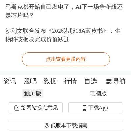
马斯克都开始自己发电了，AI下一场争夺战还
是否会留任美联储理事。日本央行宣布
是芯片吗？
继续暂停加息，维持现有利率水平
沙利文联合发布《2026港股18A蓝皮书》：生
0.75%不变，符合市场预期。
物科技板块完成价值跃迁
据CME“美联储观察”，美联储2026年6
点击查看更多内容
月维持利率不变的概率为98.8%，降息
25个基点的概率为1.2%；2026年9月维
资讯
股吧
数据
行情
自选
导航
持利率不变的概率为94.5%，累计降息
触屏版
电脑版
25个基点的概率为5.5%，累计降息50个
给网站提点意见
下载App
基点的概率为0.1%。
低版本下载指南
上海钢联
铅锌
资讯部贵金属分析师黄廷