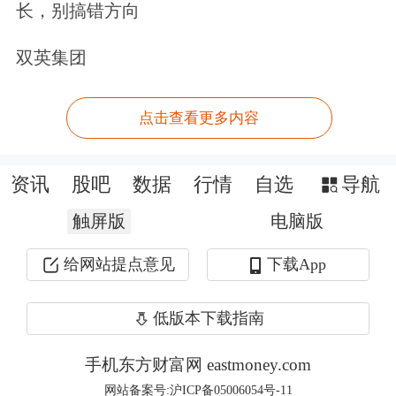
长，别搞错方向
标等
计算机
外设产品研发、生产与销售
双英集团
的高新技术企业。
点击查看更多内容
资讯
股吧
数据
行情
自选
导航
触屏版
电脑版
给网站提点意见
下载App
低版本下载指南
手机东方财富网 eastmoney.com
网站备案号:沪ICP备05006054号-11