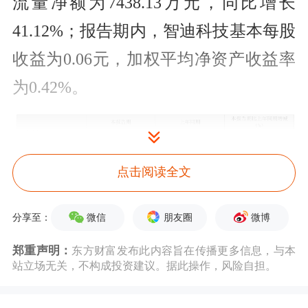
流量净额为7438.13万元，同比增长
41.12%；报告期内，智迪科技基本每股
收益为0.06元，加权平均净资产收益率
为0.42%。
点击阅读全文
微信
朋友圈
微博
分享至：
郑重声明：
东方财富发布此内容旨在传播更多信息，与本
以4月29日收盘价计算，智迪科技目前
站立场无关，不构成投资建议。据此操作，风险自担。
市盈率（TTM）约为34.09倍，市净率