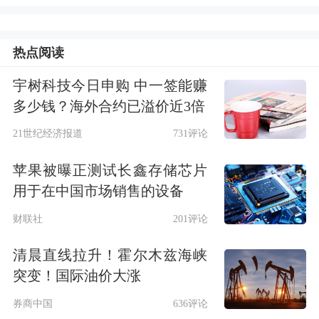
热点阅读
宇树科技今日申购 中一签能赚
多少钱？海外合约已溢价近3倍
21世纪经济报道
731评论
苹果被曝正测试长鑫存储芯片
用于在中国市场销售的设备
燃料电池
概念股Bloom Energy暴涨超
财联社
201评论
26%，续创
历史新高
。公司一季报大超
清晨直线拉升！霍尔木兹海峡
预期，并因
数据中心
需求上调指引。
突变！国际油价大涨
券商中国
636评论
中概股普跌，
纳斯达克
金龙指数跌