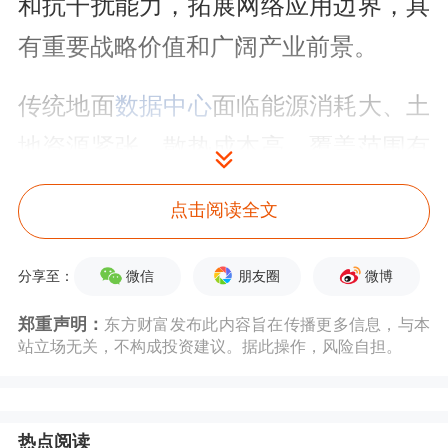
和抗干扰能力，拓展网络应用边界，具
有重要战略价值和广阔产业前景。
传统地面
数据中心
面临能源消耗大、土
地资源紧张、散热成本高、覆盖范围有
限等多重瓶颈，已经难以满足未来超大
点击阅读全文
规模、绿色低碳、全域覆盖的算力需
求。发展太空算力能从根本上破解地面
微信
朋友圈
微博
分享至：
算力的能源与空间约束，为
数字经济
提
郑重声明：
东方财富发布此内容旨在传播更多信息，与本
站立场无关，不构成投资建议。据此操作，风险自担。
供零碳、绿色、可持续、广覆盖的新型
算力供给。
热点阅读