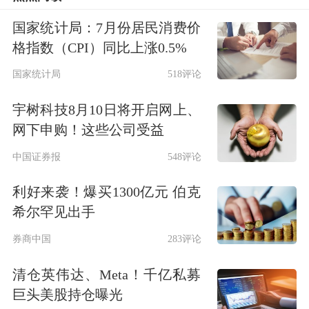
“太空算力是地面产业在太空的延伸和
国家统计局：7月份居民消费价
集成，是构建全球泛在算力网络的前沿
格指数（CPI）同比上涨0.5%
布局，将有力支撑
人工智能
等应用高质
国家统计局
518评论
量发展。”中国信通院云大所副所长李
宇树科技8月10日将开启网上、
洁说。
网下申购！这些公司受益
新一轮科技革命和产业变革突飞猛进，
中国证券报
548评论
人工智能算力需求呈爆发式增长，全球
利好来袭！爆买1300亿元 伯克
低轨卫星星座加速部署，太空算力已成
希尔罕见出手
为新质生产力培育的新高地。国家航天
券商中国
283评论
局
商业航天
司副司长于国斌表示，太空
清仓英伟达、Meta！千亿私募
巨头美股持仓曝光
算力深度融合航天、AI、通信、能源、