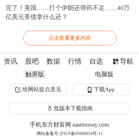
谢丽娜介绍，我国是率先实现太空计算
完了！美国……打个伊朗还弹药不足……40万
亿美元美债拿什么还？
星座在轨组网运行的国家，在工程实践
与商业落地速度上已走在世界前列，在
点击查看更多内容
太空算力赛道处于全球第一梯队。
资讯
股吧
数据
行情
自选
导航
我国发展太空算力仍面临诸多挑战。中
触屏版
电脑版
国科学院院士、清华大学教授、天基网
络与通信全国重点实验室主任陆建华坦
给网站提点意见
下载App
言，天地一体高速组网、计算通信分布
低版本下载指南
式处理、天基智算芯片、太空散热、太
手机东方财富网 eastmoney.com
空算力的商业闭环等，都是亟待解决的
网站备案号:沪ICP备05006054号-11