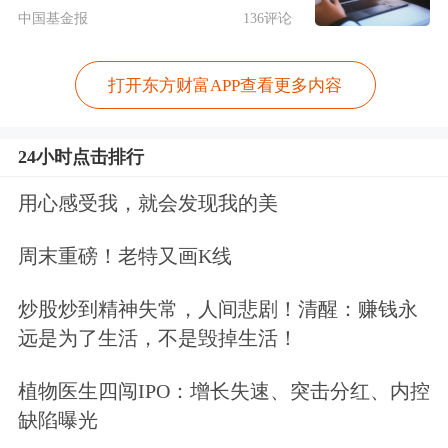
中国基金报
136评论
智算等多领域技术，将推动商业航天从
地面计算向
空间计算
升级，催生空天数
打开东方财富APP查看更多内容
字、天基互联网等新模式新生态。
24小时点击排行
近年来，我国稳步开展太空算力组网建
用心感受我，就会发现我的美
设和先导验证，加快星载智算芯片、星
间激光通信等技术攻关，多项星座组网
周末重磅！老特又画K线
计划有序开展，试验星在轨验证、大模
炒股炒到精神失常，人间悲剧！清醒：赚钱永
型在轨部署稳步推进，产学研深化合
远是为了生活，不是毁掉生活！
作，产业生态逐步构建。
植物医生四闯IPO：增长失速、突击分红、内控
缺陷曝光
据中国信通院云大所数据中心部副主任