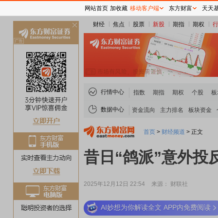
网站首页
加收藏
移动客户端
东方财富
天天
财经
焦点
股票
新股
期指
期权
关
闭
行情中心
指数
期指
期权
个股
板
数据中心
资金流向
主力排名
板块资金
首页
>
财经频道
>
正文
昔日“鸽派”意外投
2025年12月12日 22:54
来源： 财联社
AI妙想为你解读全文 APP内免费阅读