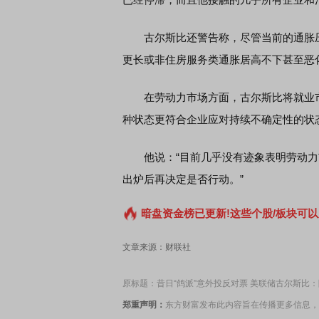
古尔斯比还警告称，尽管当前的通胀压
更长或非住房服务类通胀居高不下甚至恶
在劳动力市场方面，古尔斯比将就业市场
种状态更符合企业应对持续不确定性的状
他说：“目前几乎没有迹象表明劳动力
出炉后再决定是否行动。”
暗盘资金榜已更新!这些个股/板块可以
文章来源：财联社
原标题：昔日“鸽派”意外投反对票 美联储古尔斯比
郑重声明：
东方财富发布此内容旨在传播更多信息，