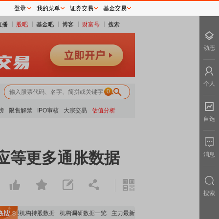
登录
我的菜单
证券交易
基金交易
直播
股吧
基金吧
博客
财富号
搜索
动态
个人
0
榜
限售解禁
IPO审核
大宗交易
估值分析
自选
前应等更多通胀数据
消息
搜索
重要机构持股数据
机构调研数据一览
主力最新动向
上市公司限售股解禁一览