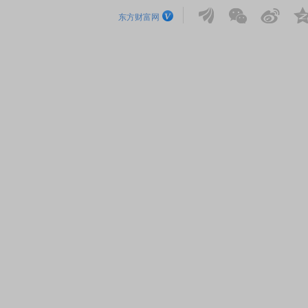
东方财富网
EDMI K90 至尊版 新品发布会
首席连线｜东方财富证券陈
风，将吹向何处