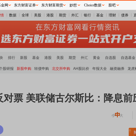
基金网
东方财富证券
东方财富期货
妙想
Choice数据
股吧
行情
数据
全球
美股
港股
期货
外汇
银行
基金
理财
债券
块
排行
新股
基金
港股
美股
期货
外汇
黄金
自选股
自选基金
个股研报
新股申购
转债申购
北交所申购
AH股比价
年报大全
融资融券
龙虎
反对票 美联储古尔斯比：降息
稀土板块领涨
元件板块走强
半导体板块活跃
沪深资金流向
A股估值分析全览