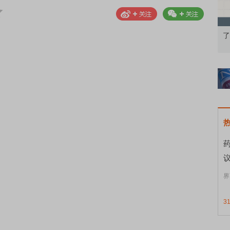
果：A股再平衡的
债券知识通识：从基础认知到特色品种
了
界
3