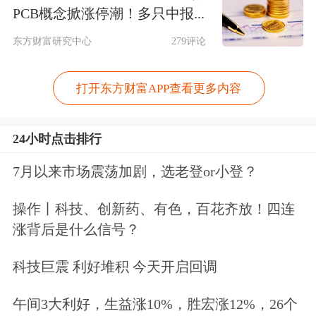
穿DRAM芯片应用性开发设计、晶圆测
PCB概念掀涨停潮！多只中报...
试分选、存储封装测试一体化布局且规
东方财富研究中心
279评论
模量产的企业，在多个方面具备明显竞
打开东方财富APP查看更多内容
争优势；公司存储业务板块收入预计将
保持较好增长，旗下因梦控股一方面将
24小时点击排行
利用成本品质优势快速拓展
消费电子
市
7月以来市场震荡加剧，选老登or小登？
场，另一方面将加强与业内主流SOC芯
操作丨科技、创新药、有色，百花齐放！四连
片设计企业合作，互相赋能协同拓展市
涨背后是什么信号？
场，构建良好生态。
科技巨震 利好堆积 今天开启回调
从机构10月以来整体调研情况看，截至
午间3大利好，生益涨10%，胜宏涨12%，26个
16日记者发稿时，合计有近160家公司