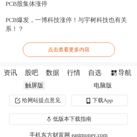
PCB股集体涨停
获得各类机构“拜访”，
能科科技
、
惠城
PCB爆发，一博科技涨停！与宇树科技也有关
环保
、
当升科技
、
柳工
、
富士达
等标的
系！？
的关注度较高，接待调研机构数量均在
50
家以上，
这些公司分属
计算机
、
环
点击查看更多内容
保
、电力设备、
机械设备
、
通信
等行
资讯
股吧
数据
行情
自选
导航
业。
触屏版
电脑版
看好充电桩、工程机械等细分领域
给网站提点意见
下载App
从行业分布情况看，10月以来，共有15
低版本下载指南
家电力设备行业公司接待机构调研，数
手机东方财富网 eastmoney.com
量仅次于机械设备行业；从板块二级市