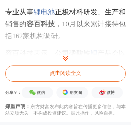
专业从事
锂电池
正极材料研发、生产和
销售的
容百科技
，10月以来累计接待包
括162家机构调研。
容百科技表示，公司磷酸铁
锂
产品会以
区别于传统技术的全新技术进入市场，
点击阅读全文
不仅可应用于动力电池，也可应用于储
能领域尤其是高端储能市场；公司在韩
微信
朋友圈
微博
分享至：
国和波兰已布局三元正极材料产能，公
郑重声明：
东方财富发布此内容旨在传播更多信息，与本
司韩国基地产能应客户需求完成建设，
站立场无关，不构成投资建议。据此操作，风险自担。
正在逐步爬坡，同时友商在印尼、摩洛