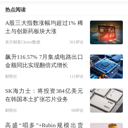
哥的产能可以充分匹配公司生产需求。
热点阅读
与容百科技同属电力设备行业的
帝科股
A股三大指数涨幅均超过1% 稀
土与创新药板块大涨
份
，10月以来已累计接待107家机构调
东方财富Choice数据
561评论
研。作为一家从事新型
电子
浆料的国内
飙升116.57% 7月集成电路出口
正银领域领先企业，帝科股份在收购整
金额同比实现翻倍式增长
合江苏晶凯后，相比存储行业同行有哪
财联社
112评论
些差异、存储业务未来收入规划等话题
SK海力士：将投资384亿美元
被机构关注。
在韩国本土扩张芯片业务
帝科股份表示，前述收购完成后，公司
财联社
68评论
存储业务将成为行业内为数不多实现贯
高盛“唱多”+Rubin规模出货