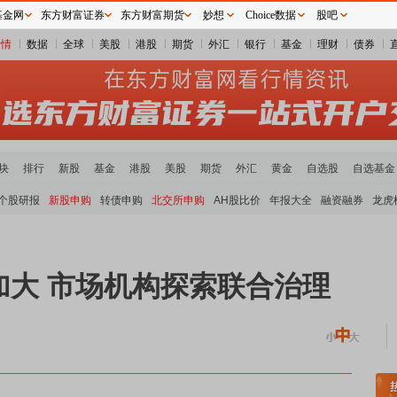
基金网
东方财富证券
东方财富期货
妙想
Choice数据
股吧
行情
数据
全球
美股
港股
期货
外汇
银行
基金
理财
债券
块
排行
新股
基金
港股
美股
期货
外汇
黄金
自选股
自选基金
个股研报
新股申购
转债申购
北交所申购
AH股比价
年报大全
融资融券
龙虎
加大 市场机构探索联合治理
稀土板块领涨
元件板块走强
半导