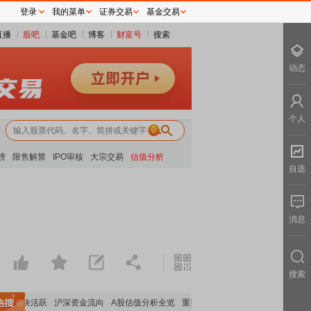
登录
我的菜单
证券交易
基金交易
直播
股吧
基金吧
博客
财富号
搜索
动态
个人
0
榜
限售解禁
IPO审核
大宗交易
估值分析
自选
消息
搜索
体板块活跃
沪深资金流向
A股估值分析全览
重要机构持股数据
机构调研数据一览