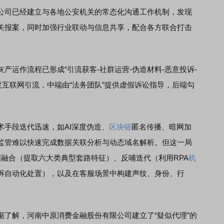
司已经建立与各地公安机关的常态化沟通工作机制，发现
关报案，同时加强行业联动与信息共享，配合各方联合打击
运作流程已形成“引流获客-社群运营-伪造材料-恶意投诉-
过互联网引流，中端由“法务团队”提供虚假诉讼指导，后端勾
。
手段迭代迅速，如AI深度伪造、
区块链
匿名传播、暗网加
监管难以快速完成数据关联分析与动态域名解析。但这一局
据融合（提取六大类典型套路特征）、反哺迭代（利用RPA
机
诉自动化处置），以及在客服场景中构建声纹、身份、行
。
解，河南中原消费金融股份有限公司建立了“疑似代理”的