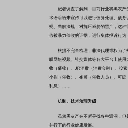
记者调查了解到，目前行业将黑灰产分
术语暗语来宣传可以进行债务处理、债务
蒙智行技术焕新发布会
资深投顾说：双创4连阳，
规、曲解法规、对施压威胁的黑产，这种
假被暴力催收的证据，进行集体投诉行为
根据不完全梳理，非法代理维权为了规
联网短视频、社交媒体等各大平台上使用
收（催收）、JR消费（消费金融）、投
小崔（催收）、崔哥（催收人员）、可延
利息）……
机制、技术治理升级
虽然黑灰产在不断寻找各种漏洞，但是
并行下的行业健康发展。