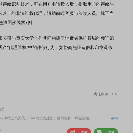
过声纹识别技术，可在用户电话拨入后，提取用户的声纹与
0%以上的非法维权代理，辅助前端客服与催收人员。截至当
违法团伙线索7例。
公司与重庆大学合作共同构建了消费者保护领域的凭证识
黑产“代理维权”中的作假行为，如协商凭证造假和印章造假
责任编辑：137
治理
与本站立场无关，不构成投资建议。据此操作，风险自担。
举报