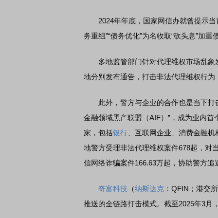
2024年年底，国家网信办就曾提示当
务重组”“债务优化”为名收取“砍头息”加
多地监管部门针对代理维权市场乱象发布风
地分别发布通告，打击非法代理维权行为
此外，警方与企业的合作也是当下打击措
金融领域黑产联盟（AIF）”，成为业内
家，包括
银行
、互联网企业、消费金融机构
地警方受理非法代理维权案件678起，对
信网络诈骗案件166.63万起，协助警方追逃
奇富科技
（
纳斯达克
：QFIN；港交
推送的全链路打击模式。截至2025年3月