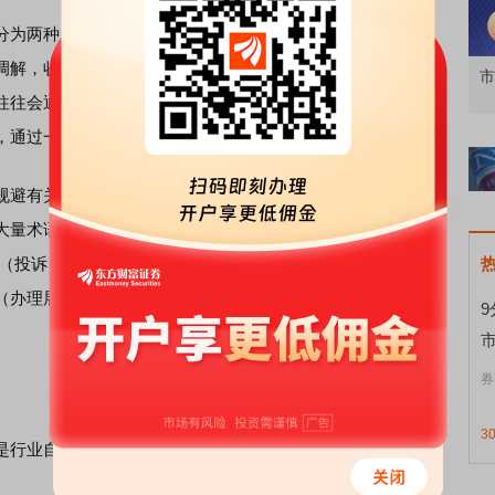
为两种。一种是通过传授退费技巧、提供债务咨询、使用
调解，收取债务人一定费用。另一种则是伪造证据、渲染违
科技延续反弹
策略周会
市
往往会通过伪造贫困证明、虚假病历、代开诊断书、制作虚
，通过一些投诉模板来对金融机构施压。
避有关机关、互联网平台与金融机构的监管与举报，在互
大量术语暗语。这些“黑话”包括但不限于：分琪（分期）、崔
素（投诉）、咨寻（咨询）、鞋商（协商）、利熄（利息）、
（办理展期暂停还款1—3年）、退息退费（让金融机构免受
券
3
行业自发组织的团体也在坚持研究技术，保障创新与合规