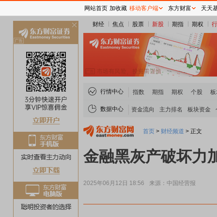
网站首页
加收藏
移动客户端
东方财富
天天
财经
焦点
股票
新股
期指
期权
关
闭
行情中心
指数
期指
期权
个股
板
数据中心
资金流向
主力排名
板块资金
首页
>
财经频道
>
正文
金融黑灰产破坏力
2025年06月12日 18:56
来源：中国经营报