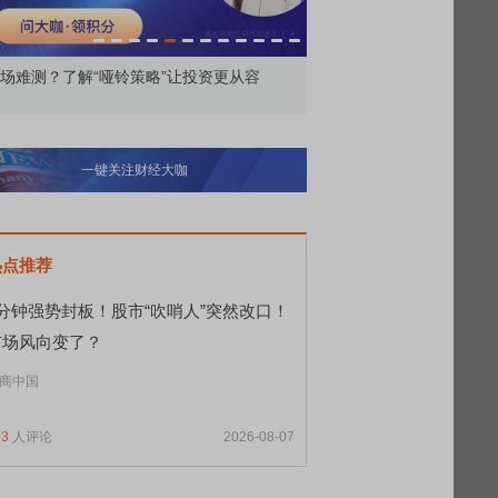
场难测？了解“哑铃策略”让投资更从容
5年期大额存单回归 上亿
一键关注财经大咖
热点推荐
9分钟强势封板！股市“吹哨人”突然改口！
市场风向变了？
商中国
03
人评论
2026-08-07