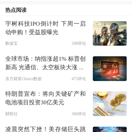
热点阅读
宇树科技IPO倒计时 下周一启
动申购！受益股曝光
数据宝
598评论
纸质账单取消后如何了解家中用气情况
全球市场：纳指涨超1% 标普创
呢？上海燃气客服中心介绍，可通过以
新高 光通信、太空板块大涨 ...
下四种方式查询账单：手机微信扫描
东方财富Choice数据
475评论
《告知书》二维码，注册并绑定“上海
特朗普宣布：将向关键矿产和
燃气微客服”；进入支付宝“生活缴费-
电池项目投资30亿美元
燃气费”页面，选择缴费单位并输入绑
财联社
368评论
定户号，订阅电子账单。
凌晨突然下挫！美存储巨头跳